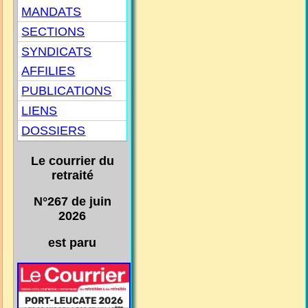
MANDATS
SECTIONS
SYNDICATS
AFFILIES
PUBLICATIONS
LIENS
DOSSIERS
Le courrier du
retraité
N°267 de juin
2026
est paru