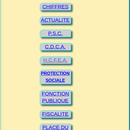
CHIFFRES
ACTUALITE
P.S.C.
C.D.C.A.
H.C.F.E.A
.
PROTECTION
SOCIALE
FONCTION
PUBLIQUE
FISCALITE
PLACE DU